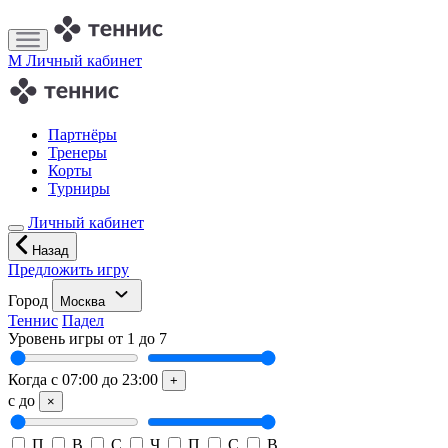
M
Личный кабинет
Партнёры
Тренеры
Корты
Турниры
Личный кабинет
Назад
Предложить игру
Город
Москва
Теннис
Падел
Уровень игры
от
1
до
7
Когда
с
07:00
до
23:00
+
с
до
×
П
В
С
Ч
П
С
В