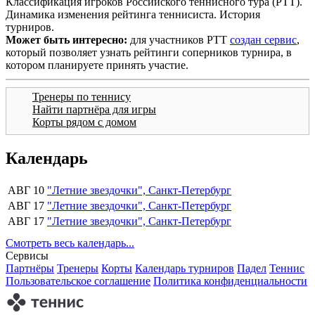
Классификация игроков Российского теннисного тура (РТТ).
Динамика изменения рейтинга теннисиста. История
турниров.
Может быть интересно:
для участников РТТ
создан сервис
,
который позволяет узнать рейтинги соперников турнира, в
котором планируете принять участие.
Тренеры по теннису
Найти партнёра для игры
Корты рядом с домом
Календарь
АВГ 10
"Летние звездочки", Санкт-Петербург
АВГ 17
"Летние звездочки", Санкт-Петербург
АВГ 17
"Летние звездочки", Санкт-Петербург
Смотреть весь календарь...
Сервисы
Партнёры
Тренеры
Корты
Календарь турниров
Падел
Теннис
Пользовательское соглашение
Политика конфиденциальности