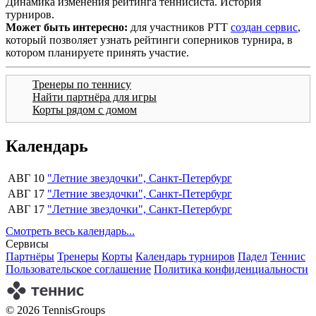
Динамика изменения рейтинга теннисиста. История
турниров.
Может быть интересно:
для участников РТТ
создан сервис
,
который позволяет узнать рейтинги соперников турнира, в
котором планируете принять участие.
Тренеры по теннису
Найти партнёра для игры
Корты рядом с домом
Календарь
АВГ 10
"Летние звездочки", Санкт-Петербург
АВГ 17
"Летние звездочки", Санкт-Петербург
АВГ 17
"Летние звездочки", Санкт-Петербург
Смотреть весь календарь...
Сервисы
Партнёры
Тренеры
Корты
Календарь турниров
Падел
Теннис
Пользовательское соглашение
Политика конфиденциальности
© 2026 TennisGroups