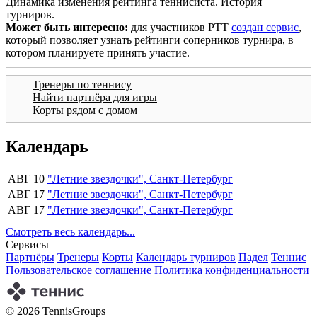
Динамика изменения рейтинга теннисиста. История
турниров.
Может быть интересно:
для участников РТТ
создан сервис
,
который позволяет узнать рейтинги соперников турнира, в
котором планируете принять участие.
Тренеры по теннису
Найти партнёра для игры
Корты рядом с домом
Календарь
АВГ 10
"Летние звездочки", Санкт-Петербург
АВГ 17
"Летние звездочки", Санкт-Петербург
АВГ 17
"Летние звездочки", Санкт-Петербург
Смотреть весь календарь...
Сервисы
Партнёры
Тренеры
Корты
Календарь турниров
Падел
Теннис
Пользовательское соглашение
Политика конфиденциальности
© 2026 TennisGroups