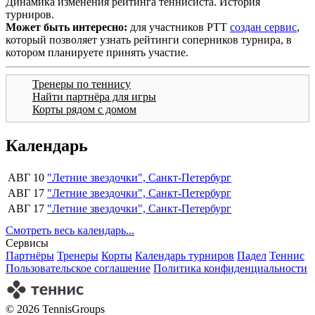
Динамика изменения рейтинга теннисиста. История
турниров.
Может быть интересно:
для участников РТТ
создан сервис
,
который позволяет узнать рейтинги соперников турнира, в
котором планируете принять участие.
Тренеры по теннису
Найти партнёра для игры
Корты рядом с домом
Календарь
АВГ 10
"Летние звездочки", Санкт-Петербург
АВГ 17
"Летние звездочки", Санкт-Петербург
АВГ 17
"Летние звездочки", Санкт-Петербург
Смотреть весь календарь...
Сервисы
Партнёры
Тренеры
Корты
Календарь турниров
Падел
Теннис
Пользовательское соглашение
Политика конфиденциальности
© 2026 TennisGroups