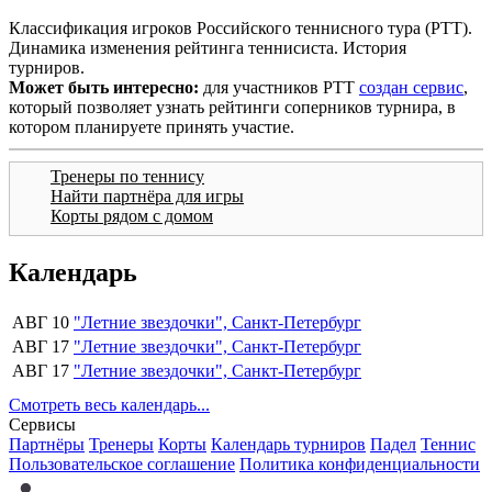
Классификация игроков Российского теннисного тура (РТТ).
Динамика изменения рейтинга теннисиста. История
турниров.
Может быть интересно:
для участников РТТ
создан сервис
,
который позволяет узнать рейтинги соперников турнира, в
котором планируете принять участие.
Тренеры по теннису
Найти партнёра для игры
Корты рядом с домом
Календарь
АВГ 10
"Летние звездочки", Санкт-Петербург
АВГ 17
"Летние звездочки", Санкт-Петербург
АВГ 17
"Летние звездочки", Санкт-Петербург
Смотреть весь календарь...
Сервисы
Партнёры
Тренеры
Корты
Календарь турниров
Падел
Теннис
Пользовательское соглашение
Политика конфиденциальности