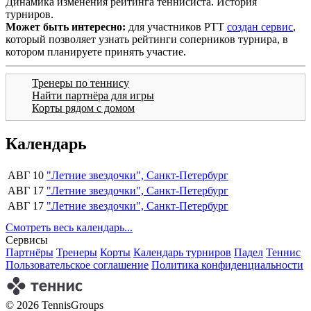
Динамика изменения рейтинга теннисиста. История
турниров.
Может быть интересно:
для участников РТТ
создан сервис
,
который позволяет узнать рейтинги соперников турнира, в
котором планируете принять участие.
Тренеры по теннису
Найти партнёра для игры
Корты рядом с домом
Календарь
АВГ 10
"Летние звездочки", Санкт-Петербург
АВГ 17
"Летние звездочки", Санкт-Петербург
АВГ 17
"Летние звездочки", Санкт-Петербург
Смотреть весь календарь...
Сервисы
Партнёры
Тренеры
Корты
Календарь турниров
Падел
Теннис
Пользовательское соглашение
Политика конфиденциальности
© 2026 TennisGroups