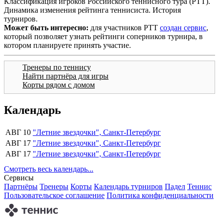
Классификация игроков Российского теннисного тура (РТТ).
Динамика изменения рейтинга теннисиста. История
турниров.
Может быть интересно:
для участников РТТ
создан сервис
,
который позволяет узнать рейтинги соперников турнира, в
котором планируете принять участие.
Тренеры по теннису
Найти партнёра для игры
Корты рядом с домом
Календарь
АВГ 10
"Летние звездочки", Санкт-Петербург
АВГ 17
"Летние звездочки", Санкт-Петербург
АВГ 17
"Летние звездочки", Санкт-Петербург
Смотреть весь календарь...
Сервисы
Партнёры
Тренеры
Корты
Календарь турниров
Падел
Теннис
Пользовательское соглашение
Политика конфиденциальности