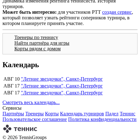
Динамика изменения рейтинга теннисиста. История
турниров.
Может быть интересно:
для участников РТТ
создан сервис
,
который позволяет узнать рейтинги соперников турнира, в
котором планируете принять участие.
Тренеры по теннису
Найти партнёра для игры
Корты рядом с домом
Календарь
АВГ 10
"Летние звездочки", Санкт-Петербург
АВГ 17
"Летние звездочки", Санкт-Петербург
АВГ 17
"Летние звездочки", Санкт-Петербург
Смотреть весь календарь...
Сервисы
Партнёры
Тренеры
Корты
Календарь турниров
Падел
Теннис
Пользовательское соглашение
Политика конфиденциальности
© 2026 TennisGroups