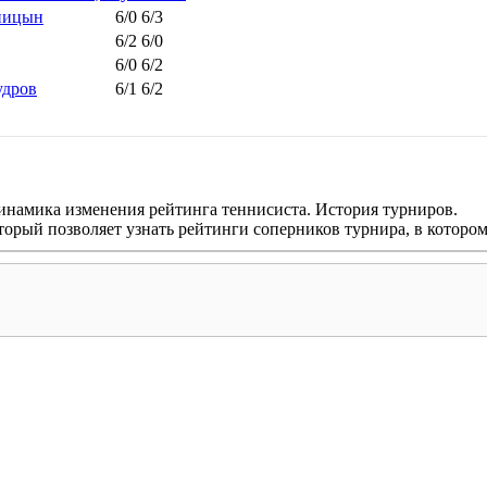
ницын
6/0 6/3
6/2 6/0
6/0 6/2
удров
6/1 6/2
инамика изменения рейтинга теннисиста. История турниров.
оторый позволяет узнать рейтинги соперников турнира, в которо