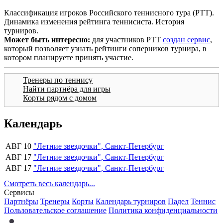
Классификация игроков Российского теннисного тура (РТТ).
Динамика изменения рейтинга теннисиста. История
турниров.
Может быть интересно:
для участников РТТ
создан сервис
,
который позволяет узнать рейтинги соперников турнира, в
котором планируете принять участие.
Тренеры по теннису
Найти партнёра для игры
Корты рядом с домом
Календарь
АВГ 10
"Летние звездочки", Санкт-Петербург
АВГ 17
"Летние звездочки", Санкт-Петербург
АВГ 17
"Летние звездочки", Санкт-Петербург
Смотреть весь календарь...
Сервисы
Партнёры
Тренеры
Корты
Календарь турниров
Падел
Теннис
Пользовательское соглашение
Политика конфиденциальности