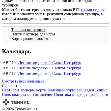
Динамика изменения рейтинга теннисиста. История
турниров.
Может быть интересно:
для участников РТТ
создан сервис
,
который позволяет узнать рейтинги соперников турнира, в
котором планируете принять участие.
Тренеры по теннису
Найти партнёра для игры
Корты рядом с домом
Календарь
АВГ 10
"Летние звездочки", Санкт-Петербург
АВГ 17
"Летние звездочки", Санкт-Петербург
АВГ 17
"Летние звездочки", Санкт-Петербург
Смотреть весь календарь...
Сервисы
Партнёры
Тренеры
Корты
Календарь турниров
Падел
Теннис
Пользовательское соглашение
Политика конфиденциальности
© 2026 TennisGroups