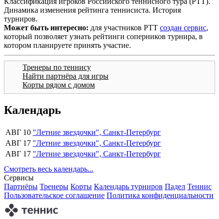
Классификация игроков Российского теннисного тура (РТТ).
Динамика изменения рейтинга теннисиста. История
турниров.
Может быть интересно:
для участников РТТ
создан сервис
,
который позволяет узнать рейтинги соперников турнира, в
котором планируете принять участие.
Тренеры по теннису
Найти партнёра для игры
Корты рядом с домом
Календарь
АВГ 10
"Летние звездочки", Санкт-Петербург
АВГ 17
"Летние звездочки", Санкт-Петербург
АВГ 17
"Летние звездочки", Санкт-Петербург
Смотреть весь календарь...
Сервисы
Партнёры
Тренеры
Корты
Календарь турниров
Падел
Теннис
Пользовательское соглашение
Политика конфиденциальности