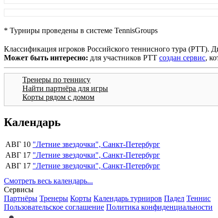
* Турниры проведены в системе TennisGroups
Классификация игроков Российского теннисного тура (РТТ). Д
Может быть интересно:
для участников РТТ
создан сервис
, к
Тренеры по теннису
Найти партнёра для игры
Корты рядом с домом
Календарь
АВГ 10
"Летние звездочки", Санкт-Петербург
АВГ 17
"Летние звездочки", Санкт-Петербург
АВГ 17
"Летние звездочки", Санкт-Петербург
Смотреть весь календарь...
Сервисы
Партнёры
Тренеры
Корты
Календарь турниров
Падел
Теннис
Пользовательское соглашение
Политика конфиденциальности