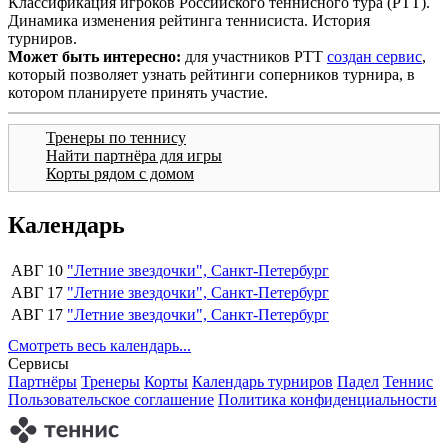
Классификация игроков Российского теннисного тура (РТТ).
Динамика изменения рейтинга теннисиста. История
турниров.
Может быть интересно:
для участников РТТ
создан сервис
,
который позволяет узнать рейтинги соперников турнира, в
котором планируете принять участие.
Тренеры по теннису
Найти партнёра для игры
Корты рядом с домом
Календарь
АВГ 10
"Летние звездочки", Санкт-Петербург
АВГ 17
"Летние звездочки", Санкт-Петербург
АВГ 17
"Летние звездочки", Санкт-Петербург
Смотреть весь календарь...
Сервисы
Партнёры
Тренеры
Корты
Календарь турниров
Падел
Теннис
Пользовательское соглашение
Политика конфиденциальности