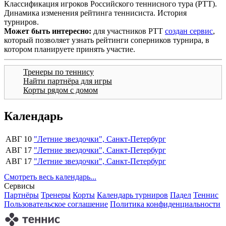
Классификация игроков Российского теннисного тура (РТТ).
Динамика изменения рейтинга теннисиста. История
турниров.
Может быть интересно:
для участников РТТ
создан сервис
,
который позволяет узнать рейтинги соперников турнира, в
котором планируете принять участие.
Тренеры по теннису
Найти партнёра для игры
Корты рядом с домом
Календарь
АВГ 10
"Летние звездочки", Санкт-Петербург
АВГ 17
"Летние звездочки", Санкт-Петербург
АВГ 17
"Летние звездочки", Санкт-Петербург
Смотреть весь календарь...
Сервисы
Партнёры
Тренеры
Корты
Календарь турниров
Падел
Теннис
Пользовательское соглашение
Политика конфиденциальности