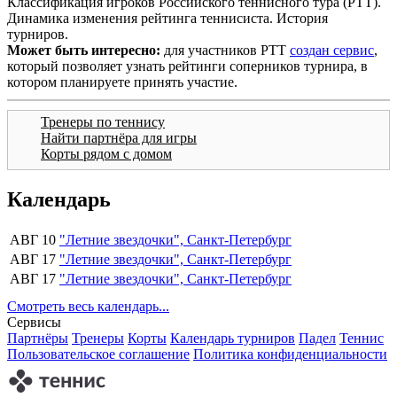
Классификация игроков Российского теннисного тура (РТТ).
Динамика изменения рейтинга теннисиста. История
турниров.
Может быть интересно:
для участников РТТ
создан сервис
,
который позволяет узнать рейтинги соперников турнира, в
котором планируете принять участие.
Тренеры по теннису
Найти партнёра для игры
Корты рядом с домом
Календарь
АВГ 10
"Летние звездочки", Санкт-Петербург
АВГ 17
"Летние звездочки", Санкт-Петербург
АВГ 17
"Летние звездочки", Санкт-Петербург
Смотреть весь календарь...
Сервисы
Партнёры
Тренеры
Корты
Календарь турниров
Падел
Теннис
Пользовательское соглашение
Политика конфиденциальности