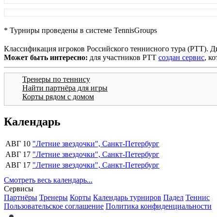
* Турниры проведены в системе TennisGroups
Классификация игроков Российского теннисного тура (РТТ). Д
Может быть интересно:
для участников РТТ
создан сервис
, к
Тренеры по теннису
Найти партнёра для игры
Корты рядом с домом
Календарь
АВГ 10
"Летние звездочки", Санкт-Петербург
АВГ 17
"Летние звездочки", Санкт-Петербург
АВГ 17
"Летние звездочки", Санкт-Петербург
Смотреть весь календарь...
Сервисы
Партнёры
Тренеры
Корты
Календарь турниров
Падел
Теннис
Пользовательское соглашение
Политика конфиденциальности