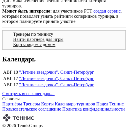
Динамика изменения рейтинга теннисиста. История
турниров.
Может быть интересно:
для участников РТТ
создан сервис
,
который позволяет узнать рейтинги соперников турнира, в
котором планируете принять участие.
Тренеры по теннису
Найти партнёра для игры
Корты рядом с домом
Календарь
АВГ 10
"Летние звездочки", Санкт-Петербург
АВГ 17
"Летние звездочки", Санкт-Петербург
АВГ 17
"Летние звездочки", Санкт-Петербург
Смотреть весь календарь...
Сервисы
Партнёры
Тренеры
Корты
Календарь турниров
Падел
Теннис
Пользовательское соглашение
Политика конфиденциальности
© 2026 TennisGroups