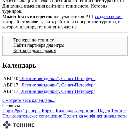
Классификация игроков Российского теннисного тура (РТТ).
Динамика изменения рейтинга теннисиста. История
турниров.
Может быть интересно:
для участников РТТ
создан сервис
,
который позволяет узнать рейтинги соперников турнира, в
котором планируете принять участие.
Тренеры по теннису
Найти партнёра для игры
Корты рядом с домом
Календарь
АВГ 10
"Летние звездочки", Санкт-Петербург
АВГ 17
"Летние звездочки", Санкт-Петербург
АВГ 17
"Летние звездочки", Санкт-Петербург
Смотреть весь календарь...
Сервисы
Партнёры
Тренеры
Корты
Календарь турниров
Падел
Теннис
Пользовательское соглашение
Политика конфиденциальности