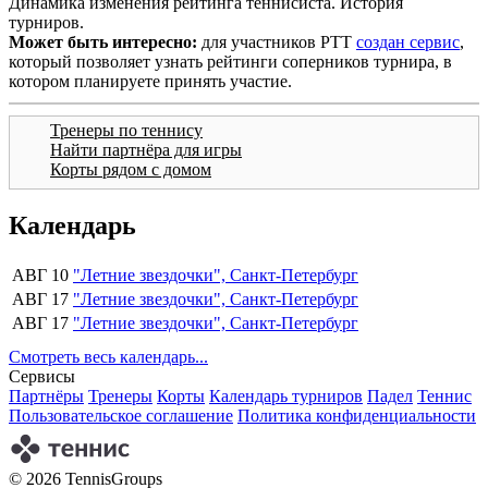
Динамика изменения рейтинга теннисиста. История
турниров.
Может быть интересно:
для участников РТТ
создан сервис
,
который позволяет узнать рейтинги соперников турнира, в
котором планируете принять участие.
Тренеры по теннису
Найти партнёра для игры
Корты рядом с домом
Календарь
АВГ 10
"Летние звездочки", Санкт-Петербург
АВГ 17
"Летние звездочки", Санкт-Петербург
АВГ 17
"Летние звездочки", Санкт-Петербург
Смотреть весь календарь...
Сервисы
Партнёры
Тренеры
Корты
Календарь турниров
Падел
Теннис
Пользовательское соглашение
Политика конфиденциальности
© 2026 TennisGroups