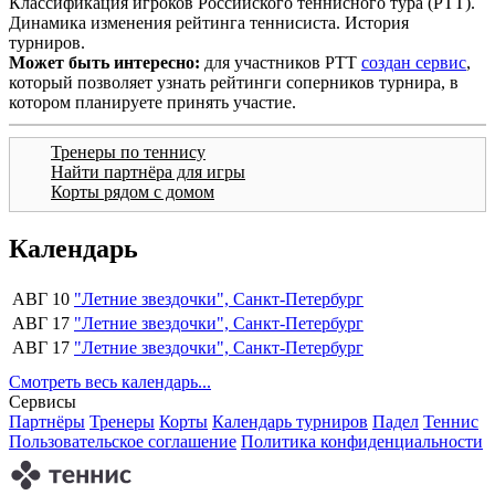
Классификация игроков Российского теннисного тура (РТТ).
Динамика изменения рейтинга теннисиста. История
турниров.
Может быть интересно:
для участников РТТ
создан сервис
,
который позволяет узнать рейтинги соперников турнира, в
котором планируете принять участие.
Тренеры по теннису
Найти партнёра для игры
Корты рядом с домом
Календарь
АВГ 10
"Летние звездочки", Санкт-Петербург
АВГ 17
"Летние звездочки", Санкт-Петербург
АВГ 17
"Летние звездочки", Санкт-Петербург
Смотреть весь календарь...
Сервисы
Партнёры
Тренеры
Корты
Календарь турниров
Падел
Теннис
Пользовательское соглашение
Политика конфиденциальности