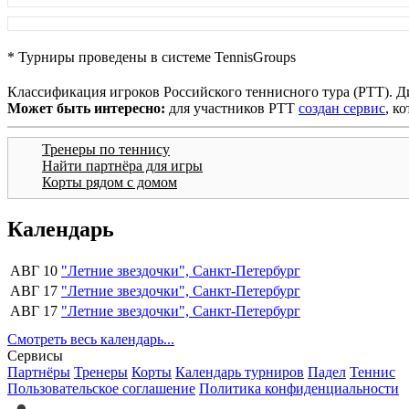
* Турниры проведены в системе TennisGroups
Классификация игроков Российского теннисного тура (РТТ). Д
Может быть интересно:
для участников РТТ
создан сервис
, к
Тренеры по теннису
Найти партнёра для игры
Корты рядом с домом
Календарь
АВГ 10
"Летние звездочки", Санкт-Петербург
АВГ 17
"Летние звездочки", Санкт-Петербург
АВГ 17
"Летние звездочки", Санкт-Петербург
Смотреть весь календарь...
Сервисы
Партнёры
Тренеры
Корты
Календарь турниров
Падел
Теннис
Пользовательское соглашение
Политика конфиденциальности