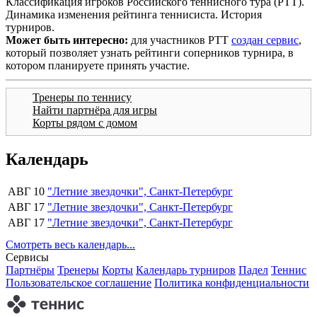
Классификация игроков Российского теннисного тура (РТТ).
Динамика изменения рейтинга теннисиста. История
турниров.
Может быть интересно:
для участников РТТ
создан сервис
,
который позволяет узнать рейтинги соперников турнира, в
котором планируете принять участие.
Тренеры по теннису
Найти партнёра для игры
Корты рядом с домом
Календарь
АВГ 10
"Летние звездочки", Санкт-Петербург
АВГ 17
"Летние звездочки", Санкт-Петербург
АВГ 17
"Летние звездочки", Санкт-Петербург
Смотреть весь календарь...
Сервисы
Партнёры
Тренеры
Корты
Календарь турниров
Падел
Теннис
Пользовательское соглашение
Политика конфиденциальности