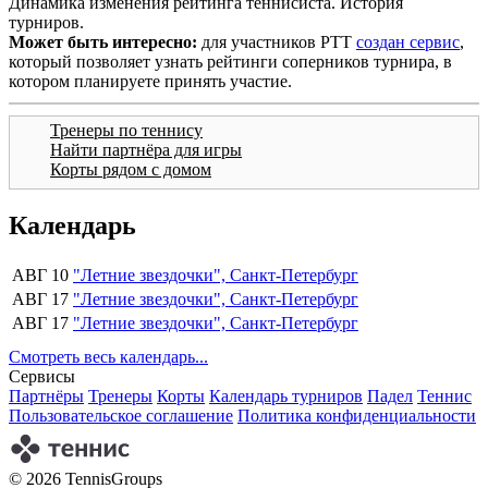
Динамика изменения рейтинга теннисиста. История
турниров.
Может быть интересно:
для участников РТТ
создан сервис
,
который позволяет узнать рейтинги соперников турнира, в
котором планируете принять участие.
Тренеры по теннису
Найти партнёра для игры
Корты рядом с домом
Календарь
АВГ 10
"Летние звездочки", Санкт-Петербург
АВГ 17
"Летние звездочки", Санкт-Петербург
АВГ 17
"Летние звездочки", Санкт-Петербург
Смотреть весь календарь...
Сервисы
Партнёры
Тренеры
Корты
Календарь турниров
Падел
Теннис
Пользовательское соглашение
Политика конфиденциальности
© 2026 TennisGroups