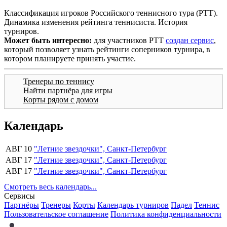
Классификация игроков Российского теннисного тура (РТТ).
Динамика изменения рейтинга теннисиста. История
турниров.
Может быть интересно:
для участников РТТ
создан сервис
,
который позволяет узнать рейтинги соперников турнира, в
котором планируете принять участие.
Тренеры по теннису
Найти партнёра для игры
Корты рядом с домом
Календарь
АВГ 10
"Летние звездочки", Санкт-Петербург
АВГ 17
"Летние звездочки", Санкт-Петербург
АВГ 17
"Летние звездочки", Санкт-Петербург
Смотреть весь календарь...
Сервисы
Партнёры
Тренеры
Корты
Календарь турниров
Падел
Теннис
Пользовательское соглашение
Политика конфиденциальности