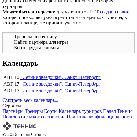
Динамика изменения рейтинга теннисиста. История
турниров.
Может быть интересно:
для участников РТТ
создан сервис
,
который позволяет узнать рейтинги соперников турнира, в
котором планируете принять участие.
Тренеры по теннису
Найти партнёра для игры
Корты рядом с домом
Календарь
АВГ 10
"Летние звездочки", Санкт-Петербург
АВГ 17
"Летние звездочки", Санкт-Петербург
АВГ 17
"Летние звездочки", Санкт-Петербург
Смотреть весь календарь...
Сервисы
Партнёры
Тренеры
Корты
Календарь турниров
Падел
Теннис
Пользовательское соглашение
Политика конфиденциальности
© 2026 TennisGroups